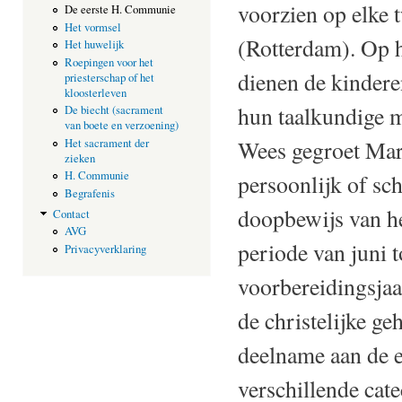
voorzien op elke 
De eerste H. Communie
Het vormsel
(Rotterdam). Op 
Het huwelijk
Roepingen voor het
dienen de kinderen
priesterschap of het
kloosterleven
hun taalkundige m
De biecht (sacrament
van boete en verzoening)
Wees gegroet Mari
Het sacrament der
zieken
H. Communie
persoonlijk of sch
Begrafenis
doopbewijs van he
Contact
AVG
periode van juni 
Privacyverklaring
voorbereidingsjaa
de christelijke g
deelname aan de e
verschillende cate