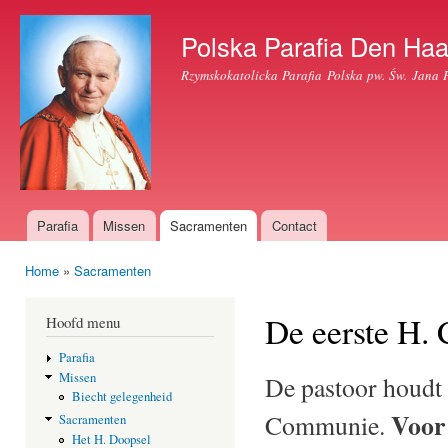
Ove
en 
Polska Parafia Den Ha
de
Rzymskokatolicka Parafia Polska pw. Św. Jana 
alg
inh
gaa
Parafia
Missen
Sacramenten
Contact
Hoofdmenu
Home
»
Sacramenten
U bent hier
De eerste H
Hoofd menu
Parafia
Missen
De pastoor houdt 
Biecht gelegenheid
Voor
Communie.
Sacramenten
Het H. Doopsel